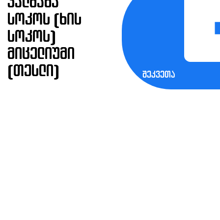
კალმახა
სოკოს (ხის
სოკოს)
მიცელიუმი
(თესლი)
შეკვეთა