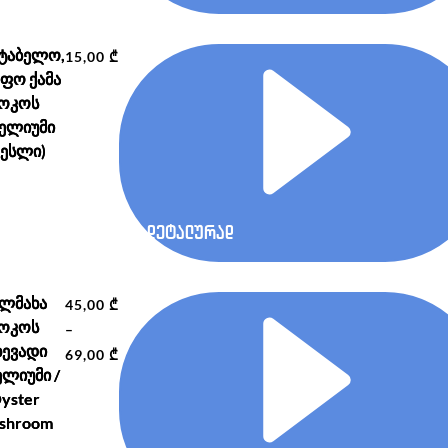
ტაბელო,
15,00
₾
ეფო ქამა
ოკოს
ცელიუმი
თესლი)
დეტალურად
ალმახა
45,00
₾
ოკოს
–
ევადი
Price
69,00
₾
ელიუმი /
range:
yster
45,00 ₾
shroom
through