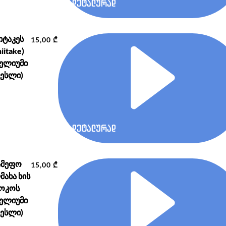
დეტალურად
იტაკეს
15,00
₾
hiitake)
ცელიუმი
თესლი)
დეტალურად
ამეფო
15,00
₾
მახა ხის
ოკოს
ცელიუმი
თესლი)