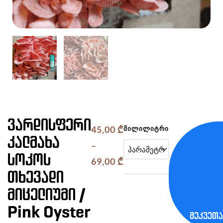
ვარდისფერი
45,00
₾
მილილიტრი
კალმახა
–
სოკოს
Price
69,00
₾
თხევადი
range:
მიცელიუმი /
45,00 ₾
Pink Oyster
through
შეკვეთა