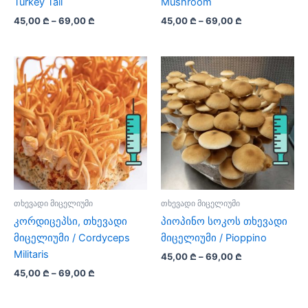
page
Turkey Tail
Mushroom
Price
Price
45,00
₾
–
69,00
₾
45,00
₾
–
69,00
₾
range:
range:
This
This
45,00 ₾
45,00 ₾
product
product
through
through
69,00 ₾
69,00 ₾
has
has
multiple
multiple
variants.
variants.
The
The
options
options
may
may
be
be
chosen
chosen
on
on
თხევადი მიცელიუმი
თხევადი მიცელიუმი
the
the
კორდიცეპსი, თხევადი
პიოპინო სოკოს თხევადი
product
product
მიცელიუმი / Cordyceps
მიცელიუმი / Pioppino
page
page
Militaris
Price
45,00
₾
–
69,00
₾
range:
Price
45,00
₾
–
69,00
₾
This
45,00 ₾
range:
This
product
through
45,00 ₾
69,00 ₾
product
has
through