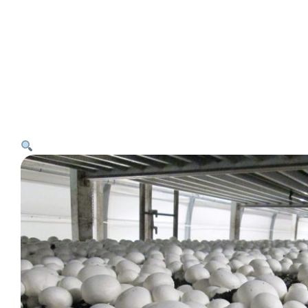
მთავარი
პროდუქტები
ინსტრუქცია
როგორ მოვიყვანოთ სოკო?
კონტაქტი